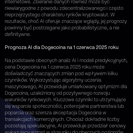
internetowe. Zbieranie danych również może być
niewiarygodne z powodu zdecentralizowanego i często
nieprzejrzystego charakteru rynków kryptowalut. W
rezultacie, choć AI oferuje znaczące wglądy, jej prognozy
powinny być postrzegane jako probabilistyczne, a nie
definitywne.
Prognoza AI dla Dogecoina na 1 czerwca 2025 roku
Na podstawie obecnych analiz AI i modeli predykcyjnych,
cena Dogecoina na 1 czerwca 2025 roku może
doświadczyć znaczących zmian pod wpływem kilku
czynników. Wykorzystując algorytmy uczenia
maszynowego, AI przewiduje umiarkowany optymizm dla
Dogecoina, uzależniony od pozytywnego rozwoju
warunków rynkowych. Kluczowe czynniki to utrzymujące
się wsparcie społeczności, potencjalne partnerstwa lub
poparcia oraz szersza akceptacja Dogecoina w
transakcjach komercyjnych. Chociaż dokładne liczby
pozostają spekulacyjne, AI przewiduje przedział cenowy
wykazujący wzrost w stosunku do obecnych poziomów,