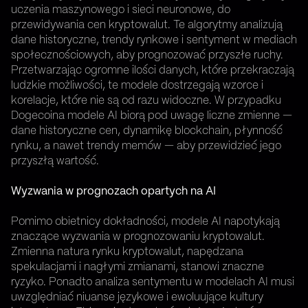
uczenia maszynowego i sieci neuronowe, do
przewidywania cen kryptowalut. Te algorytmy analizują
dane historyczne, trendy rynkowe i sentyment w mediach
społecznościowych, aby prognozować przyszłe ruchy.
Przetwarzając ogromne ilości danych, które przekraczają
ludzkie możliwości, te modele dostrzegają wzorce i
korelacje, które nie są od razu widoczne. W przypadku
Dogecoina modele AI biorą pod uwagę liczne zmienne —
dane historyczne cen, dynamikę blockchain, płynność
rynku, a nawet trendy memów — aby przewidzieć jego
przyszłą wartość.
Wyzwania w prognozach opartych na AI
Pomimo obietnicy dokładności, modele AI napotykają
znaczące wyzwania w prognozowaniu kryptowalut.
Zmienna natura rynku kryptowalut, napędzana
spekulacjami i nagłymi zmianami, stanowi znaczne
ryzyko. Ponadto analiza sentymentu w modelach AI musi
uwzględniać niuanse językowe i ewoluujące kultury