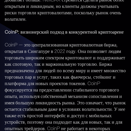
добавляет больше. NexDAX стремится сделать рынок более
открытым и ликвидным, но клиенты должны учитывать
риски торговли криптовалютами, поскольку рынок очень
волатилен.
CoinP: визионерский подход в конкурентной криптоарене
CoinP — это централизованная криптовалютная биржа,
открытая в Сингапуре в 2022 году. Она позволяет людям
торговать широким спектром криптовалют и поддерживает
как спотовую, так и маржинальную торговлю. Биржа
предназначена для людей по всему миру и имеет множество
торговых пар и услуг, таких как фьючерсы, стейкинг и
платформа для новых проектов токенов. CoinP
фокусируется на предоставлении стабильного торгового
опыта, используя собственный механизм сопоставления и
имея большую ликвидность рынка. Это означает, что рынок
остается стабильным даже в условиях волатильности. У нее
также есть простой интерфейс и доступ с мобильных
устройств, поэтому она подходит как для новых, так и для
опытных трейдеров. CoinP не работает в некоторых